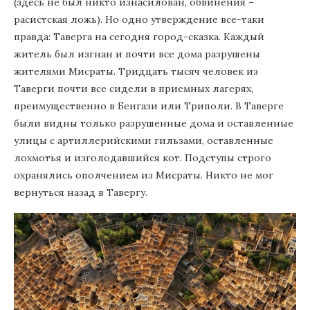
(здесь не был никто изнасилован, обвинения –
расистская ложь). Но одно утверждение все-таки
правда: Таверга на сегодня город-сказка. Каждый
житель был изгнан и почти все дома разрушены
жителями Мисраты. Тридцать тысяч человек из
Таверги почти все сидели в приемных лагерях,
преимущественно в Бенгази или Триполи. В Таверге
были видны только разрушенные дома и оставленные
улицы с артиллерийскими гильзами, оставленные
лохмотья и изголодавшийся кот. Подступы строго
охранялись ополчением из Мисраты. Никто не мог
вернуться назад в Тавергу.