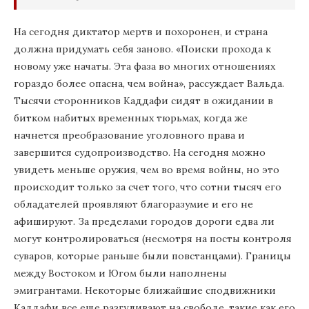
На сегодня диктатор мертв и похоронен, и страна
должна придумать себя заново. «Поиски прохода к
новому уже начаты. Эта фаза во многих отношениях
гораздо более опасна, чем война», рассуждает Вальда.
Тысячи сторонников Каддафи сидят в ожидании в
битком набитых временных тюрьмах, когда же
начнется преобразование уголовного права и
завершится судопроизводство. На сегодня можно
увидеть меньше оружия, чем во время войны, но это
происходит только за счет того, что сотни тысяч его
обладателей проявляют благоразумие и его не
афишируют. За пределами городов дороги едва ли
могут контролироваться (несмотря на посты контроля
суваров, которые раньше были повстанцами). Границы
между Востоком и Югом были наполнены
эмигрантами. Некоторые ближайшие сподвижники
Каддафи все еще разгуливают на свободе, такие как его