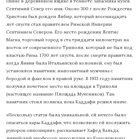
спине в деревянном ящике в темноте запасника музея.
Септимий Север его имя. Около 300 г после Рождества
Христова был рожден Либир, который восемнадцать
лет спустя стал правителем Римской Империи
Септимием Севером. Его место рождения Лептис
Магна, торговый город в ста тридцати километрах на
восток от современного Триполи, который не был под
властью Рима. 1700 лет спустя, после смерти правителя,
когда Ливия была Итальянской колонией, ему был
установлен памятник: импозантный мужчина с
бородой и факелом в правой руке. В 1933 году памятник
получил почетное место на площади в Триполи
(настоящее название Площадь Мучеников). Там
памятник стоял полвека, пока Каддафи решил иначе.
«Поскольку статуя была уникальной, ей нечего было
опасаться кары Каддафи, что позволило ей послужить
рупором оппозиции», рассказывает Хафед Вальда,
ливийский профессор археологии из Королевского