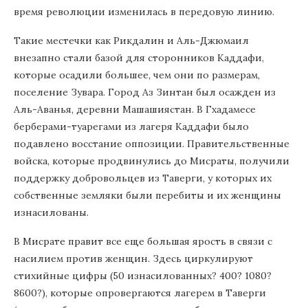
время революции изменилась в передовую линию.
Такие местечки как Рикдалин и Аль-Джюмаил
внезапно стали базой для сторонников Каддафи,
которые осадили большее, чем они по размерам,
поселение Зувара. Город Аз Зинтан был осажден из
Аль-Аванья, деревни Машашиястан. В Гхадамесе
берберами-туарегами из лагеря Каддафи было
подавлено восстание оппозиции. Правительственные
войска, которые продвинулись до Мисраты, получили
поддержку добровольцев из Таверги, у которых их
собственные земляки были перебиты и их женщины
изнасилованы.
В Мисрате правит все еще большая ярость в связи с
насилием против женщин. Здесь циркулируют
стихийные цифры (50 изнасилованных? 400? 1080?
8600?), которые опровергаются лагерем в Таверги