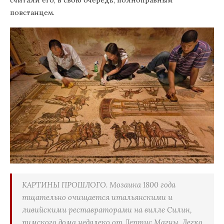
повстанцем.
КАРТИНЫ ПРОШЛОГО. Мозаика 1800 года
тщательно очищается итальянскими и
ливийскими реставраторами на вилле Силин,
римского дома недалеко от Лептис Магны. Легко