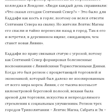
колледжа в Лондоне. «Люди каждый день спрашивали:
«Что сказал сегодня Септимий Север?» – Это было для
Каддафи как кость в горле, поэтому он велел отвезти
Септимия Севера на свалку. Но жители Лептис Магны
его спасли и тайно перенесли назад в город. Там я его
и встретил, в деревянном ящике, ожидающим, чем
станет новая Ливия».
Каддафи по праву связывал статую с угрозой, потому
как Септимий Север формировал болезненные
воспоминания с Ливийскими Торжественными Днями.
Когда это был регион с процветающей торговлей и
экономикой, который был далеко не изолированным
от всего мира морем. Ливия, с ее тысяча восемьсот
километровой береговой полосой, веками была
ареной для торговли, искусства и непреодолимого
стремления к социальным улучшениям. Регион трех
городов Триполитании – Лептис Магна, Сабрата и Эя –