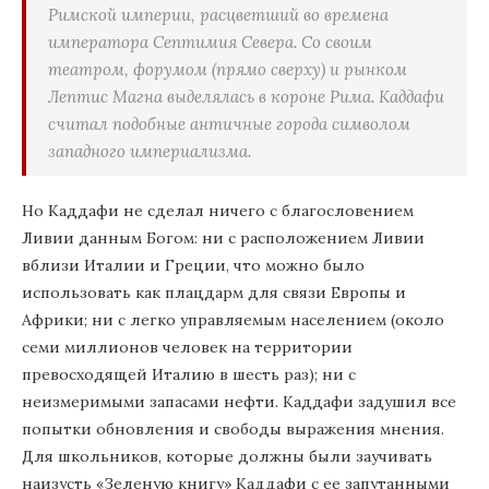
Римской империи, расцветший во времена
императора Септимия Севера. Со своим
театром, форумом (прямо сверху) и рынком
Лептис Магна выделялась в короне Рима. Каддафи
считал подобные античные города символом
западного империализма.
Но Каддафи не сделал ничего с благословением
Ливии данным Богом: ни с расположением Ливии
вблизи Италии и Греции, что можно было
использовать как плацдарм для связи Европы и
Африки; ни с легко управляемым населением (около
семи миллионов человек на территории
превосходящей Италию в шесть раз); ни с
неизмеримыми запасами нефти. Каддафи задушил все
попытки обновления и свободы выражения мнения.
Для школьников, которые должны были заучивать
наизусть «Зеленую книгу» Каддафи с ее запутанными