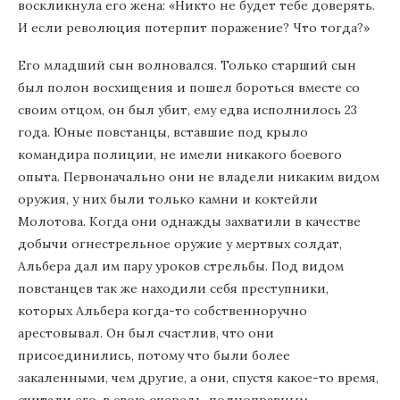
воскликнула его жена: «Никто не будет тебе доверять.
И если революция потерпит поражение? Что тогда?»
Его младший сын волновался. Только старший сын
был полон восхищения и пошел бороться вместе со
своим отцом, он был убит, ему едва исполнилось 23
года. Юные повстанцы, вставшие под крыло
командира полиции, не имели никакого боевого
опыта. Первоначально они не владели никаким видом
оружия, у них были только камни и коктейли
Молотова. Когда они однажды захватили в качестве
добычи огнестрельное оружие у мертвых солдат,
Альбера дал им пару уроков стрельбы. Под видом
повстанцев так же находили себя преступники,
которых Альбера когда-то собственноручно
арестовывал. Он был счастлив, что они
присоединились, потому что были более
закаленными, чем другие, а они, спустя какое-то время,
считали его, в свою очередь, полноправным