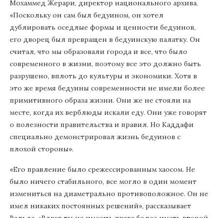
Мохаммед Жерари, директор национального архива.
«Поскольку он сам был бедуином, он хотел
дублировать оседлые формы и ценности бедуинов,
его дворец был превращен в бедуинскую палатку. Он
считал, что мы образовали города и все, что было
современного в жизни, поэтому все это должно быть
разрушено, вплоть до культуры и экономики. Хотя в
это же время бедуины современности не имели более
примитивного образа жизни. Они же не стояли на
месте, когда их верблюды искали еду. Они уже говорят
о полезности правительства и правил. Но Каддафи
специально демонстрировал жизнь бедуинов с
плохой стороны».
«Его правление было срежессированным хаосом. Не
было ничего стабильного, все могло в один момент
измениться на диаметрально противоположное. Он не
имел никаких постоянных решений», рассказывает
Вальда. «Вдруг ты не имеешь права более иметь второй