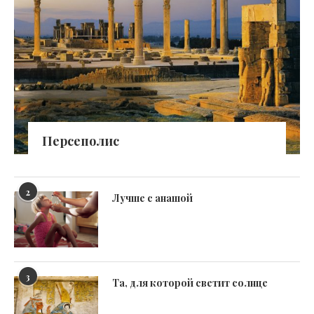
Персеполис
2
Лучше с анашой
3
Та, для которой светит солнце