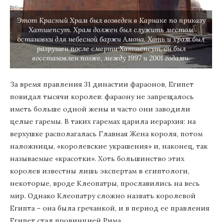
Этот Красный Храм был возведен в Карнаке по приказу
Хатшепсут. Храм должен был служить местом
остановки для небесной баржи Амона. Хоть и храм был
разрушен после смерти Хатшепсут, он был
восстановлен позже, между 1997 и 2001 годами.
За время правления 31 династии фараонов, Египет
повидал тысячи королев: фараону не запрещалось
иметь больше одной жены и часто они заводили
целые гаремы. В таких гаремах царила иерархия: на
верхушке располагалась Главная Жена короля, потом
наложницы, «королевские украшения» и, наконец, так
называемые «красотки». Хоть большинство этих
королев известны лишь экспертам в египтологи,
некоторые, вроде Клеопатры, прославились на весь
мир. Однако Клеопатру сложно назвать королевой
Египта – она была гречанкой, и в период ее правления
Египет стал провинцией Рима.