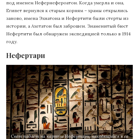
под именем Нефернефероатон. Когда умерла и она,
Египет вернулся к старым корням – храмы открылись
заново, имена Эхнатона и Нефертити были стерты из
истории, а Ахетатон был заброшен. Знаменитый бюст
Нефертити был обнаружен экспедицией только в 1914
году.
Нефертари
Свет падает на картуш Нефертари, находящийся в ее