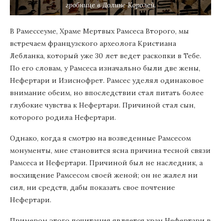
гробнице в Долине Королей.
В Рамессеуме, Храме Мертвых Рамсеса Второго, мы
встречаем французского археолога Кристиана
Лебланка, который уже 30 лет ведет раскопки в Тебе.
По его словам, у Рамсеса изначально были две жены,
Нефертари и Изиснофрет. Рамсес уделял одинаковое
внимание обеим, но впоследствии стал питать более
глубокие чувства к Нефертари. Причиной стал сын,
которого родила Нефертари.
Однако, когда я смотрю на возведенные Рамсесом
монументы, мне становится ясна причина тесной связи
Рамсеса и Нефертари. Причиной был не наследник, а
восхищение Рамсесом своей женой; он не жалел ни
сил, ни средств, дабы показать свое почтение
Нефертари.
Примером этого почитания является храм Нефертари в