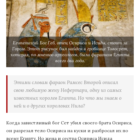
Египетский Бог Геб, отец Осириса и Исиды, стоит за
Гором. Этот рисунок был найден в гробнице Тавосрет,
которая, по мнению археологов, была фараоном Египта
всего два года.
Этими словам фараон Рамсес Второй описал
свою любимую жену Нефертари, одну из самых
известных королев Египта. Но что мы знаем о
ней и о других королевах Нила?
Когда завистливый бог Сет убил своего брата Осириса,
он разрезал тело Осириса на куски и разбросал их по
всему Египту. Но жена и сестра Осириса Исида