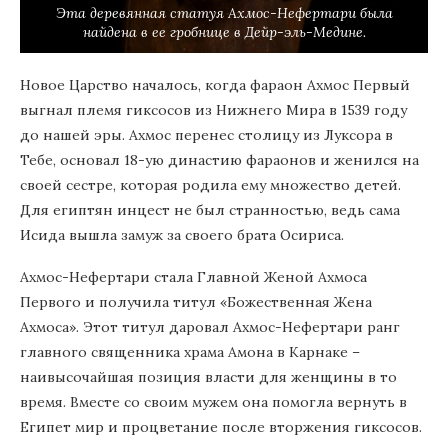
Эта деревянная статуя Ахмос-Нефертари была
найдена в ее гробнице в Дейр-эль-Медине.
Новое Царство началось, когда фараон Ахмос Первый
выгнал племя гиксосов из Нижнего Мира в 1539 году
до нашей эры. Ахмос перенес столицу из Луксора в
Тебе, основал 18-ую династию фараонов и женился на
своей сестре, которая родила ему множество детей.
Для египтян инцест не был странностью, ведь сама
Исида вышла замуж за своего брата Осириса.
Ахмос-Нефертари стала Главной Женой Ахмоса
Первого и получила титул «Божественная Жена
Ахмоса». Этот титул даровал Ахмос-Нефертари ранг
главного священника храма Амона в Карнаке –
наивысочайшая позиция власти для женщины в то
время. Вместе со своим мужем она помогла вернуть в
Египет мир и процветание после вторжения гиксосов.