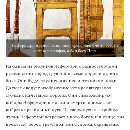
Нефертари преподносит лен, представленный здесь в
виде иероглифов, в дар богу Пта.
На одном из рисунков Нефертари с распростертыми
руками стоит перед группой из семи коров и одного
быка. Они будут служить для нее источником пищи.
Дальше следует изображение четырех штурвалов,
стоящих на четырех дорогах. Они символизируют
выборы Нефертари в жизни и смерти, и помогают
выбрать правильный путь. На своем пути в загробную
жизнь Нефертари встречает много богов, и в конце она
предстает перед тремя вратами Осириса, охраняемые