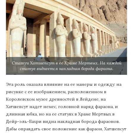
Статуи Хатшепсут в ее Храме Мертвых. На каждой
статуе виднеется накладная борода фараона.
Эта роль оказала влияние на ее манеры и одежду: на
рисунке с ее изображением, расположенном в
Королевском музее древностей в Лейдене, на
Хатшепсут надет немес, головной наряд фараона, и
длинная юбка, но на ее статуях в Храме Мертвых в
Дейр-эль-Бахри видна накладная борода фараонов.
Дабы оправдать свое положение как фараон, Хатшепсут