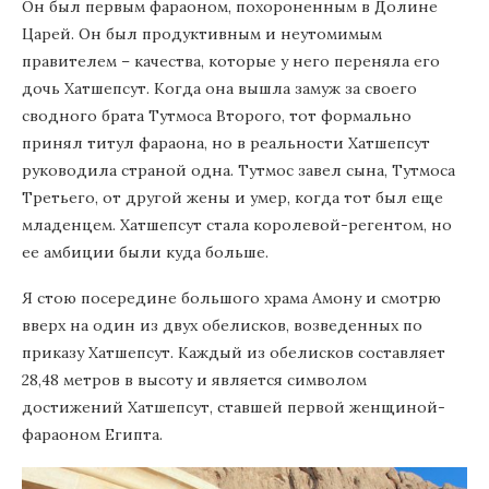
Он был первым фараоном, похороненным в Долине
Царей. Он был продуктивным и неутомимым
правителем – качества, которые у него переняла его
дочь Хатшепсут. Когда она вышла замуж за своего
сводного брата Тутмоса Второго, тот формально
принял титул фараона, но в реальности Хатшепсут
руководила страной одна. Тутмос завел сына, Тутмоса
Третьего, от другой жены и умер, когда тот был еще
младенцем. Хатшепсут стала королевой-регентом, но
ее амбиции были куда больше.
Я стою посередине большого храма Амону и смотрю
вверх на один из двух обелисков, возведенных по
приказу Хатшепсут. Каждый из обелисков составляет
28,48 метров в высоту и является символом
достижений Хатшепсут, ставшей первой женщиной-
фараоном Египта.