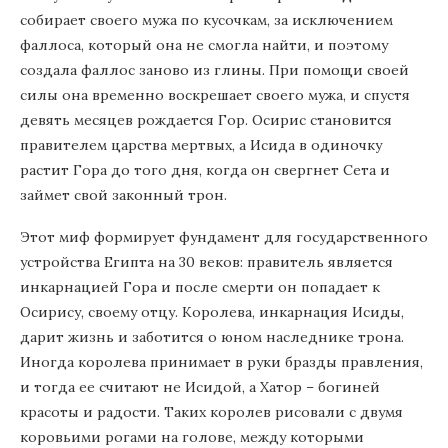
собирает своего мужа по кусочкам, за исключением
фаллоса, который она не смогла найти, и поэтому
создала фаллос заново из глины. При помощи своей
силы она временно воскрешает своего мужа, и спустя
девять месяцев рождается Гор. Осирис становится
правителем царства мертвых, а Исида в одиночку
растит Гора до того дня, когда он свергнет Сета и
займет свой законный трон.
Этот миф формирует фундамент для государственного
устройства Египта на 30 веков: правитель является
инкарнацией Гора и после смерти он попадает к
Осирису, своему отцу. Королева, инкарнация Исиды,
дарит жизнь и заботится о юном наследнике трона.
Иногда королева принимает в руки бразды правления,
и тогда ее считают не Исидой, а Хатор – богиней
красоты и радости. Таких королев рисовали с двумя
коровьими рогами на голове, между которыми