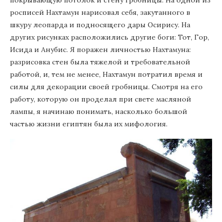
покрывающую потолок и стену гробницы. На одной из
росписей Нахтамун нарисовал себя, закутанного в
шкуру леопарда и подносящего дары Осирису. На
других рисунках расположились другие боги: Тот, Гор,
Исида и Анубис. Я поражен личностью Нахтамуна:
разрисовка стен была тяжелой и требовательной
работой, и, тем не менее, Нахтамун потратил время и
силы для декорации своей гробницы. Смотря на его
работу, которую он проделал при свете масляной
лампы, я начинаю понимать, насколько большой
частью жизни египтян была их мифология.