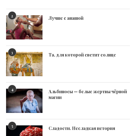
2
Лучше с анашой
3
Та, для которой светит солнце
4
Альбиносы — белые жертвы чёрной
магии
5
Сладости. Несладкая история