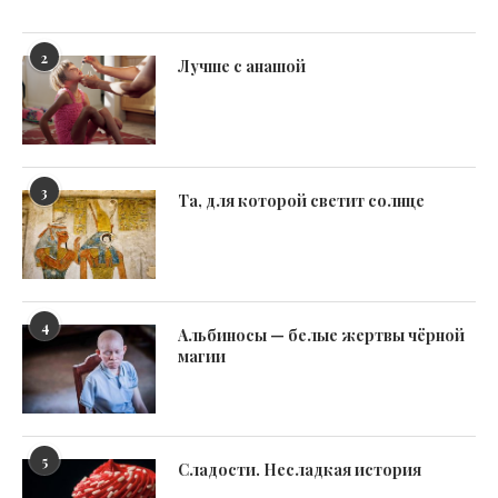
2
Лучше с анашой
3
Та, для которой светит солнце
4
Альбиносы — белые жертвы чёрной
магии
5
Сладости. Несладкая история