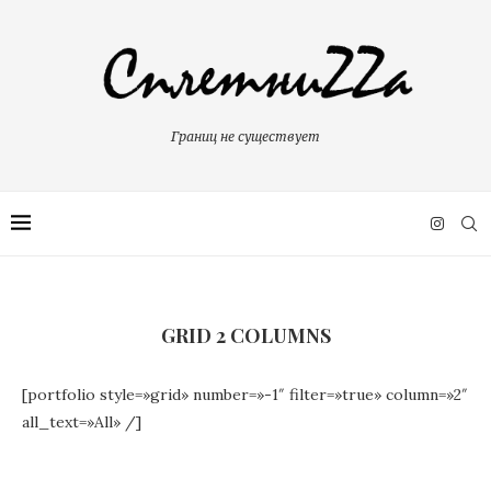
Границ не существует
GRID 2 COLUMNS
[portfolio style=»grid» number=»-1″ filter=»true» column=»2″
all_text=»All» /]